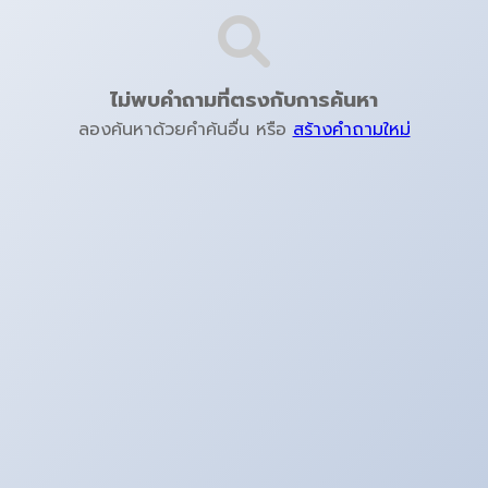
ไม่พบคำถามที่ตรงกับการค้นหา
ลองค้นหาด้วยคำค้นอื่น หรือ
สร้างคำถามใหม่