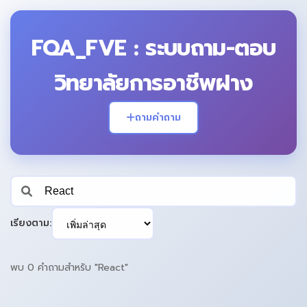
FQA_FVE : ระบบถาม-ตอบ
วิทยาลัยการอาชีพฝาง
ถามคำถาม
เรียงตาม:
พบ 0 คำถามสำหรับ "React"