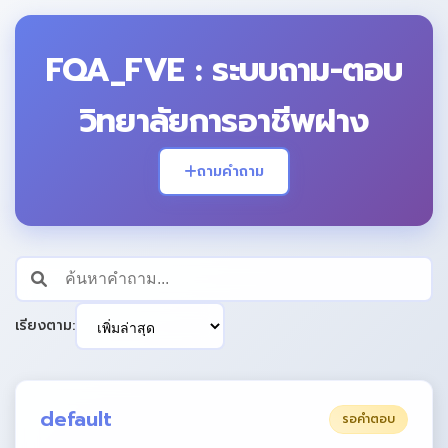
FQA_FVE : ระบบถาม-ตอบ
วิทยาลัยการอาชีพฝาง
ถามคำถาม
เรียงตาม:
default
รอคำตอบ